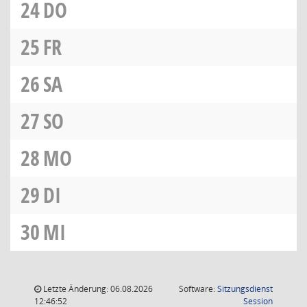
24
DO
25
FR
26
SA
27
SO
28
MO
29
DI
30
MI
Letzte Änderung: 06.08.2026
Software:
Sitzungsdienst
(Wird in
12:46:52
Session