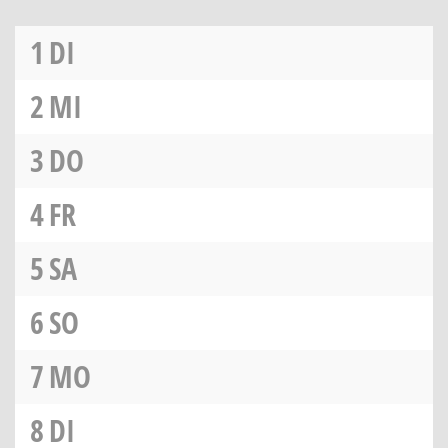
1
DI
2
MI
3
DO
4
FR
5
SA
6
SO
7
MO
8
DI