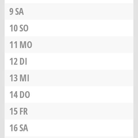
9
SA
10
SO
11
MO
12
DI
13
MI
14
DO
15
FR
16
SA