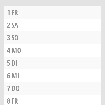
1
FR
2
SA
3
SO
4
MO
5
DI
6
MI
7
DO
8
FR