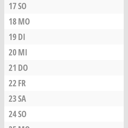
17
SO
18
MO
19
DI
20
MI
21
DO
22
FR
23
SA
24
SO