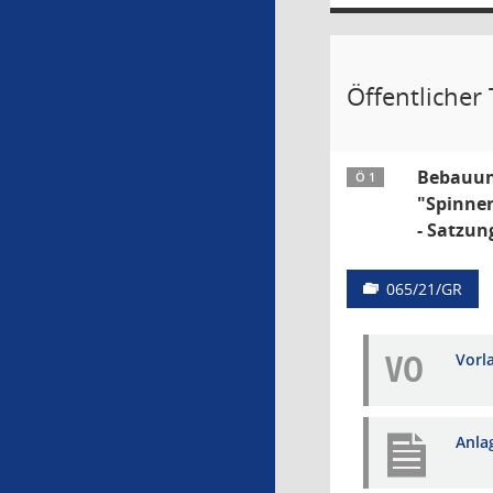
Öffentlicher 
Bebauung
Ö 1
"Spinner
- Satzun
065/21/GR
VO
Vorl
Anla