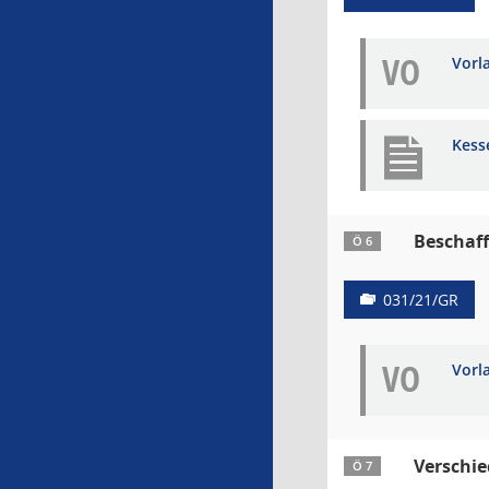
VO
Vorl
Kess
Beschaff
Ö 6
031/21/GR
VO
Vorl
Verschi
Ö 7