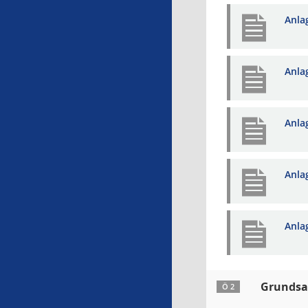
Anla
Anla
Anla
Anla
Anla
Grundsat
Ö 2