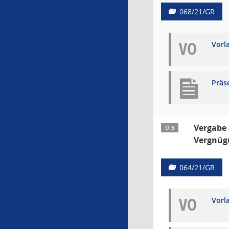
068/21/GR
VO
Vorl
Präs
Vergabe 
Ö 3
Vergnüg
064/21/GR
VO
Vorl