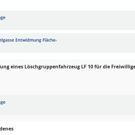
age
elgasse Entwidmung Fläche-
ung eines Löschgruppenfahrzeug LF 10 für die Freiwill
age
edenes