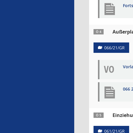
Fort
Außerpla
Ö 4
066/21/GR
VO
Vorl
066 
Einziehu
Ö 5
061/21/GR