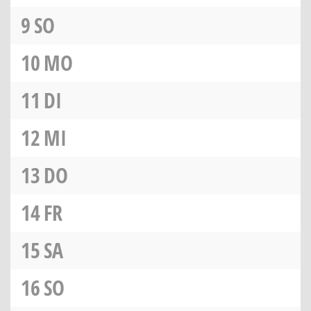
9
SO
10
MO
11
DI
12
MI
13
DO
14
FR
15
SA
16
SO