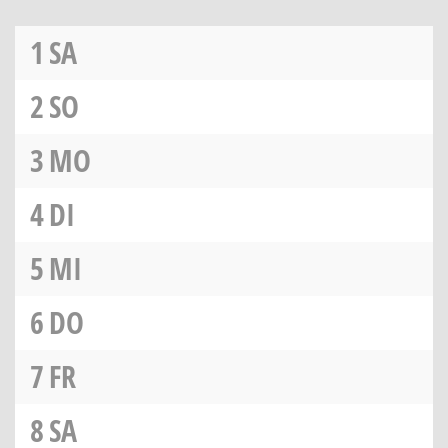
1
SA
2
SO
3
MO
4
DI
5
MI
6
DO
7
FR
8
SA