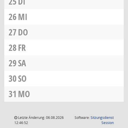
25
DI
26
MI
27
DO
28
FR
29
SA
30
SO
31
MO
Letzte Änderung: 06.08.2026
Software:
Sitzungsdienst
(Wird in
12:46:52
Session