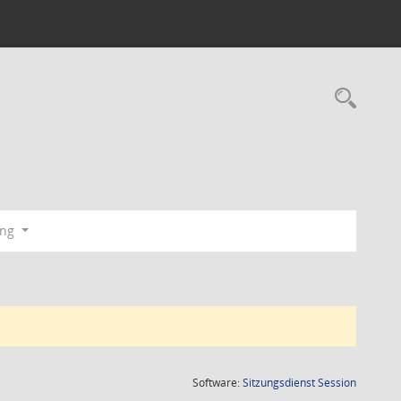
Rec
ang
(Wird in
Software:
Sitzungsdienst
Session