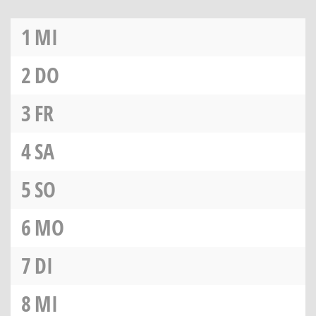
1
MI
2
DO
3
FR
4
SA
5
SO
6
MO
7
DI
8
MI