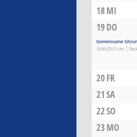
18
MI
19
DO
Gemeinsame Sitzun
18:49-23:21 Uhr
Bac
20
FR
21
SA
22
SO
23
MO