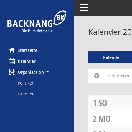
Toggle navigation
Kalender 2
Startseite
Kalender
Kalender
Organisation
September
Politiker
Gremien
1
SO
2
MO