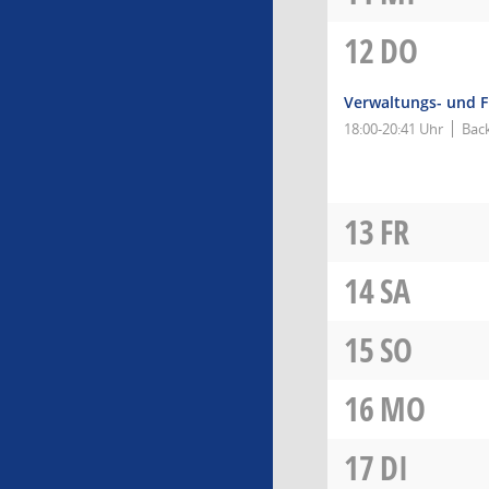
12
DO
Verwaltungs- und 
18:00-20:41 Uhr
Back
13
FR
14
SA
15
SO
16
MO
17
DI