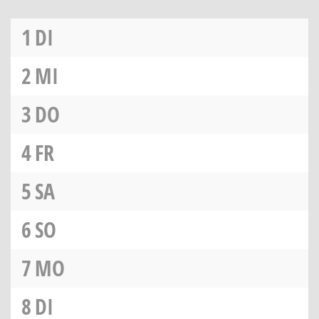
1
DI
2
MI
3
DO
4
FR
5
SA
6
SO
7
MO
8
DI