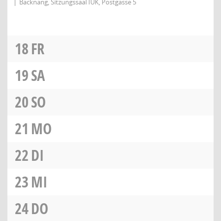
Backnang, Sitzungssaal IUK, Postgasse 5
18
FR
19
SA
20
SO
21
MO
22
DI
23
MI
24
DO