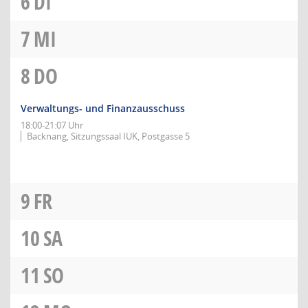
6
DI
7
MI
8
DO
Verwaltungs- und Finanzausschuss
18:00-21:07 Uhr
Backnang, Sitzungssaal IUK, Postgasse 5
9
FR
10
SA
11
SO