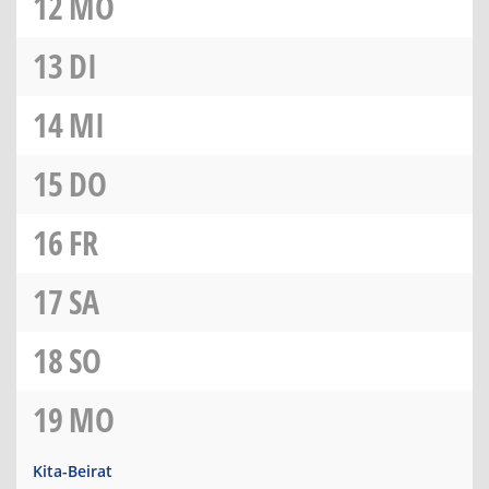
12
MO
13
DI
14
MI
15
DO
16
FR
17
SA
18
SO
19
MO
Kita-Beirat