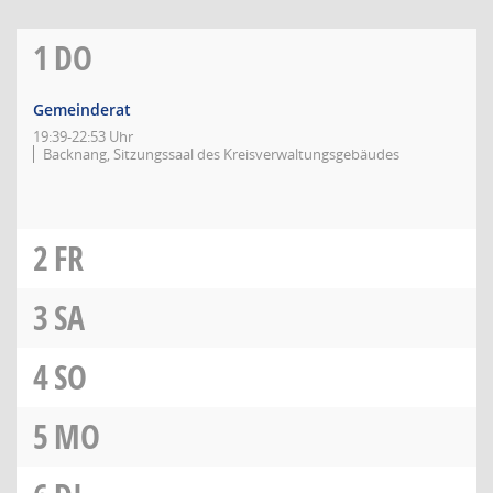
1
DO
Gemeinderat
19:39-22:53 Uhr
Backnang, Sitzungssaal des Kreisverwaltungsgebäudes
2
FR
3
SA
4
SO
5
MO