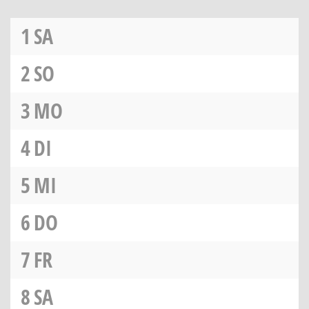
1
SA
2
SO
3
MO
4
DI
5
MI
6
DO
7
FR
8
SA