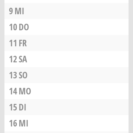
9
MI
10
DO
11
FR
12
SA
13
SO
14
MO
15
DI
16
MI