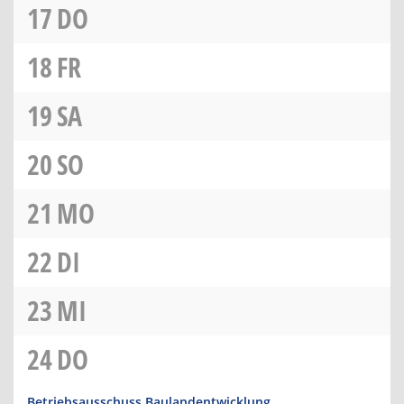
17
DO
18
FR
19
SA
20
SO
21
MO
22
DI
23
MI
24
DO
Betriebsausschuss Baulandentwicklung