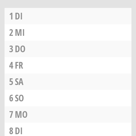
1
DI
2
MI
3
DO
4
FR
5
SA
6
SO
7
MO
8
DI