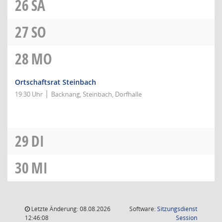
26
SA
27
SO
28
MO
Ortschaftsrat Steinbach
19:30 Uhr
Backnang, Steinbach, Dorfhalle
29
DI
30
MI
Letzte Änderung: 08.08.2026
Software:
Sitzungsdienst
(Wird in
12:46:08
Session