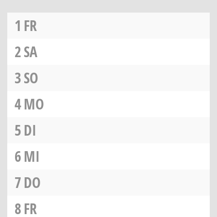
1
FR
2
SA
3
SO
4
MO
5
DI
6
MI
7
DO
8
FR