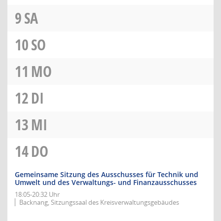
9
SA
10
SO
11
MO
12
DI
13
MI
14
DO
Gemeinsame Sitzung des Ausschusses für Technik und
Umwelt und des Verwaltungs- und Finanzausschusses
18:05-20:32 Uhr
Backnang, Sitzungssaal des Kreisverwaltungsgebäudes