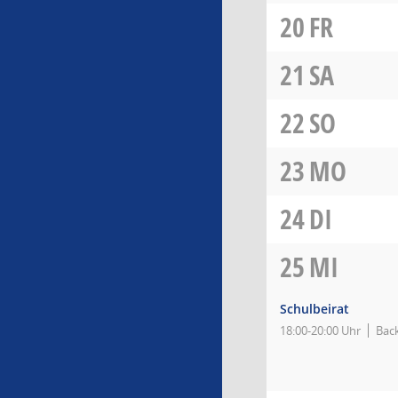
20
FR
21
SA
22
SO
23
MO
24
DI
25
MI
Schulbeirat
18:00-20:00 Uhr
Bac