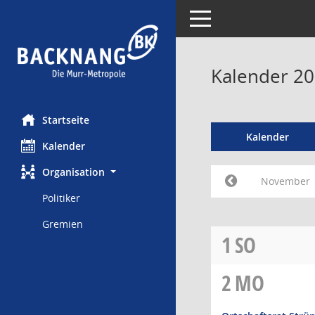
Toggle navigation
Kalender 2
Startseite
Kalender
Kalender
Organisation
November
Politiker
Gremien
1
SO
2
MO