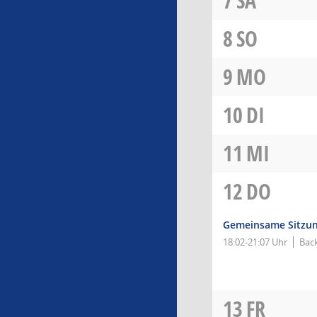
7
SA
8
SO
9
MO
10
DI
11
MI
12
DO
Gemeinsame Sitzun
18:02-21:07 Uhr
Bac
13
FR