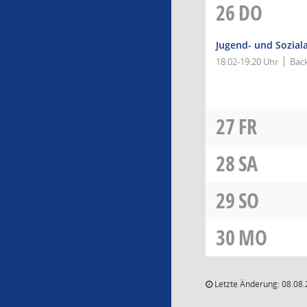
26
DO
Jugend- und Sozial
18:02-19:20 Uhr
Bac
27
FR
28
SA
29
SO
30
MO
Letzte Änderung: 08.08.