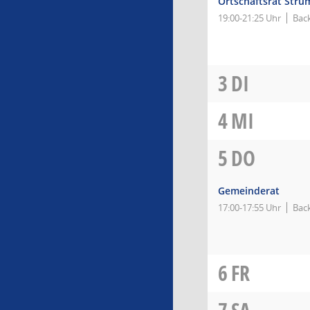
Ortschaftsrat Strü
19:00-21:25 Uhr
Bac
3
DI
4
MI
5
DO
Gemeinderat
17:00-17:55 Uhr
Bac
6
FR