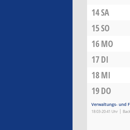
14
SA
15
SO
16
MO
17
DI
18
MI
19
DO
Verwaltungs- und 
18:03-20:41 Uhr
Bac