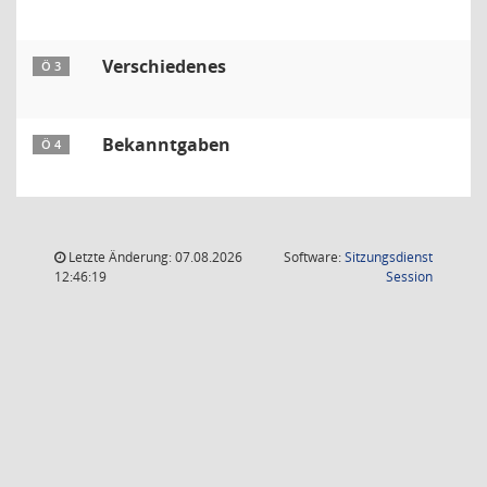
Verschiedenes
Ö 3
Bekanntgaben
Ö 4
Letzte Änderung: 07.08.2026
Software:
Sitzungsdienst
(Wird in
12:46:19
Session