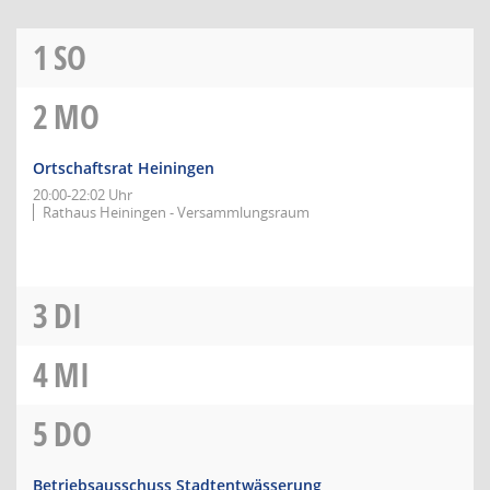
1
SO
2
MO
Ortschaftsrat Heiningen
20:00-22:02 Uhr
Rathaus Heiningen - Versammlungsraum
3
DI
4
MI
5
DO
Betriebsausschuss Stadtentwässerung