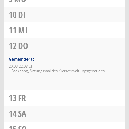
10
DI
11
MI
12
DO
Gemeinderat
20:03-22:08 Uhr
Backnang, Sitzungssaal des Kreisverwaltungsgebäudes
13
FR
14
SA