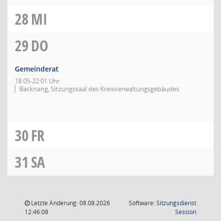
28
MI
29
DO
Gemeinderat
18:05-22:01 Uhr
Backnang, Sitzungssaal des Kreisverwaltungsgebäudes
30
FR
31
SA
Letzte Änderung: 08.08.2026
Software:
Sitzungsdienst
(Wird in
12:46:08
Session