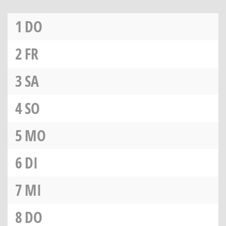
1
DO
2
FR
3
SA
4
SO
5
MO
6
DI
7
MI
8
DO