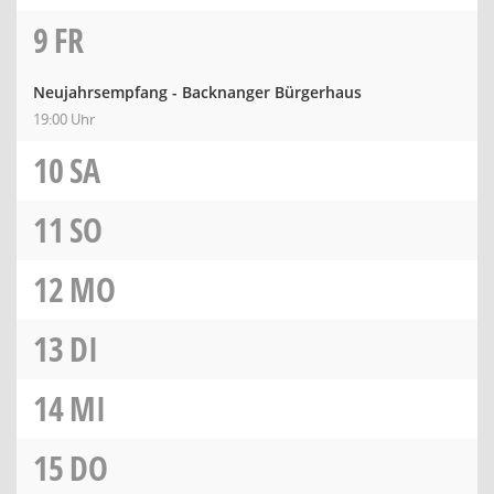
9
FR
Neujahrsempfang - Backnanger Bürgerhaus
19:00 Uhr
10
SA
11
SO
12
MO
13
DI
14
MI
15
DO