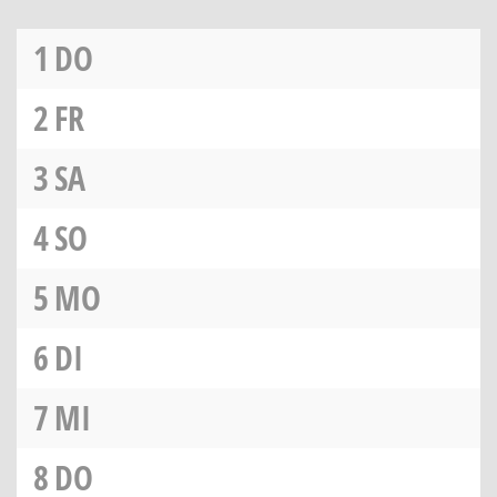
1
DO
2
FR
3
SA
4
SO
5
MO
6
DI
7
MI
8
DO