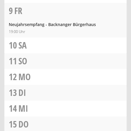
9
FR
Neujahrsempfang - Backnanger Bürgerhaus
19:00 Uhr
10
SA
11
SO
12
MO
13
DI
14
MI
15
DO