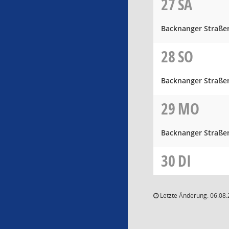
27
SA
Backnanger Straße
28
SO
Backnanger Straße
29
MO
Backnanger Straße
30
DI
Letzte Änderung: 06.08.