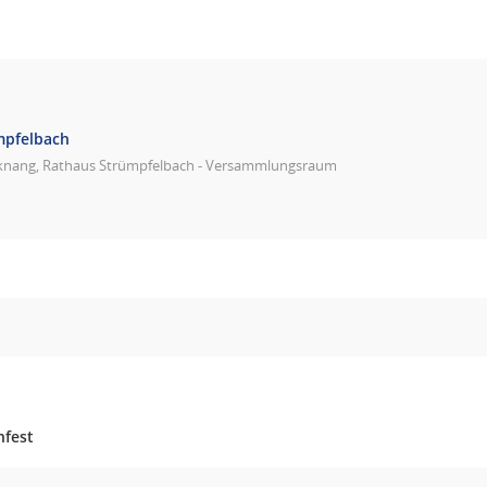
mpfelbach
knang, Rathaus Strümpfelbach - Versammlungsraum
nfest