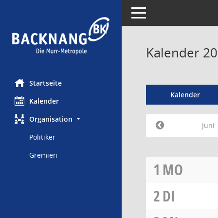
Toggle navigation
Kalender 20
Startseite
Kalender
Kalender
Organisation
Juni
Politiker
Gremien
1
MO
2
DI