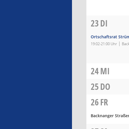
23
DI
Ortschaftsrat Strü
19:02-21:00 Uhr
Bac
24
MI
25
DO
26
FR
Backnanger Straße