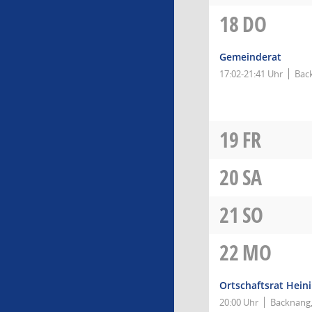
18
DO
Gemeinderat
17:02-21:41 Uhr
Bac
19
FR
20
SA
21
SO
22
MO
Ortschaftsrat Hein
20:00 Uhr
Backnang