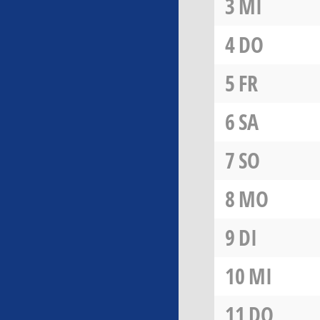
3
MI
4
DO
5
FR
6
SA
7
SO
8
MO
9
DI
10
MI
11
DO