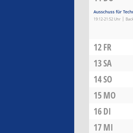
Ausschuss für Tec
19:12-21:52 Uhr
Back
12
FR
13
SA
14
SO
15
MO
16
DI
17
MI