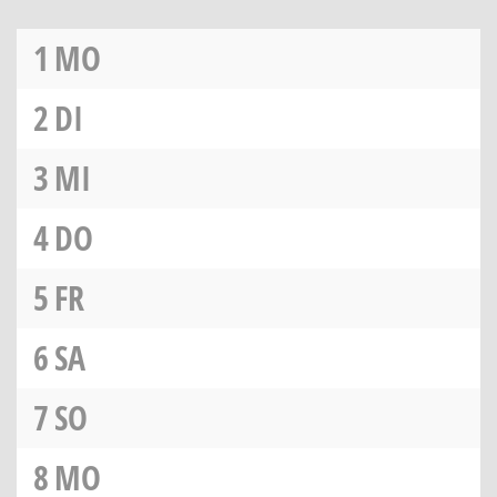
1
MO
2
DI
3
MI
4
DO
5
FR
6
SA
7
SO
8
MO