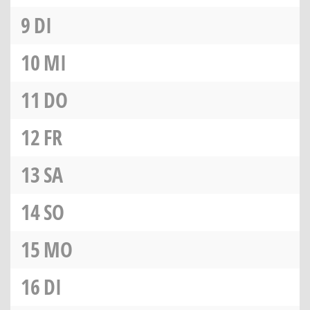
9
DI
10
MI
11
DO
12
FR
13
SA
14
SO
15
MO
16
DI