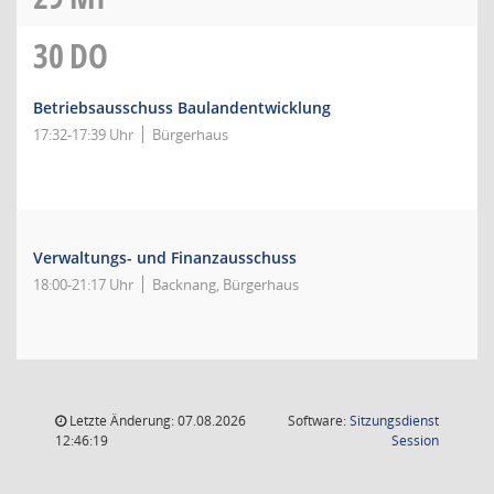
30
DO
Betriebsausschuss Baulandentwicklung
17:32-17:39 Uhr
Bürgerhaus
Verwaltungs- und Finanzausschuss
18:00-21:17 Uhr
Backnang, Bürgerhaus
Letzte Änderung: 07.08.2026
Software:
Sitzungsdienst
(Wird in
12:46:19
Session