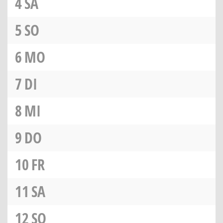
4
SA
5
SO
6
MO
7
DI
8
MI
9
DO
10
FR
11
SA
12
SO