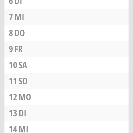
6
DI
7
MI
8
DO
9
FR
10
SA
11
SO
12
MO
13
DI
14
MI