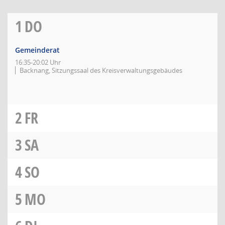
1
DO
Gemeinderat
16:35-20:02 Uhr
Backnang, Sitzungssaal des Kreisverwaltungsgebäudes
2
FR
3
SA
4
SO
5
MO