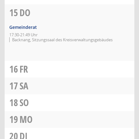
15
DO
Gemeinderat
17:30-21:49 Uhr
Backnang, Sitzungssaal des Kreisverwaltungsgebäudes
16
FR
17
SA
18
SO
19
MO
20
DI