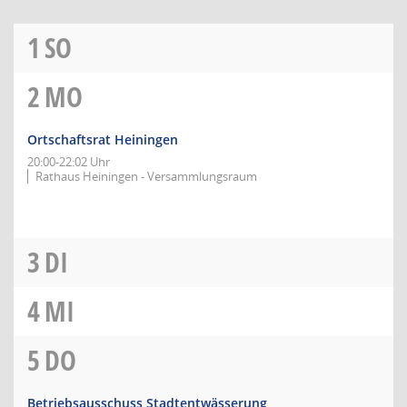
1
SO
2
MO
Ortschaftsrat Heiningen
20:00-22:02 Uhr
Rathaus Heiningen - Versammlungsraum
3
DI
4
MI
5
DO
Betriebsausschuss Stadtentwässerung