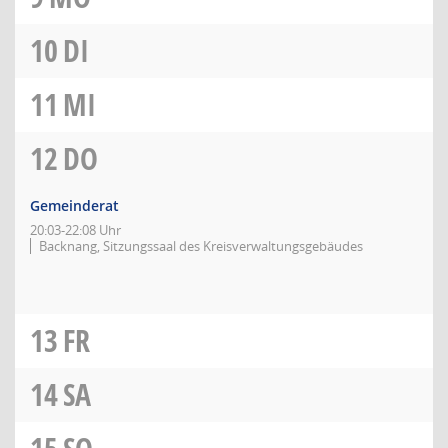
10
DI
11
MI
12
DO
Gemeinderat
20:03-22:08 Uhr
Backnang, Sitzungssaal des Kreisverwaltungsgebäudes
13
FR
14
SA