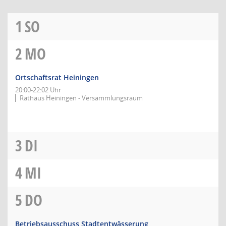
1
SO
2
MO
Ortschaftsrat Heiningen
20:00-22:02 Uhr
Rathaus Heiningen - Versammlungsraum
3
DI
4
MI
5
DO
Betriebsausschuss Stadtentwässerung