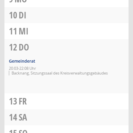
10
DI
11
MI
12
DO
Gemeinderat
20:03-22:08 Uhr
Backnang, Sitzungssaal des Kreisverwaltungsgebäudes
13
FR
14
SA