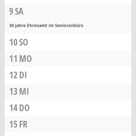
9
SA
30 Jahre Ehrenamt im Seniorenbüro
10
SO
11
MO
12
DI
13
MI
14
DO
15
FR