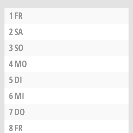
1
FR
2
SA
3
SO
4
MO
5
DI
6
MI
7
DO
8
FR