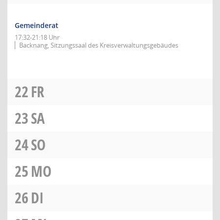
Gemeinderat
17:32-21:18 Uhr
Backnang, Sitzungssaal des Kreisverwaltungsgebäudes
22
FR
23
SA
24
SO
25
MO
26
DI