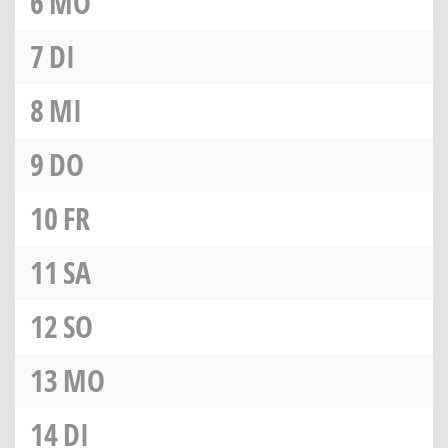
6
MO
7
DI
8
MI
9
DO
10
FR
11
SA
12
SO
13
MO
14
DI