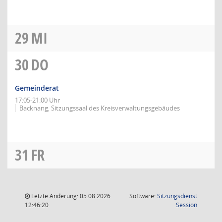
29
MI
30
DO
Gemeinderat
17:05-21:00 Uhr
Backnang, Sitzungssaal des Kreisverwaltungsgebäudes
31
FR
Letzte Änderung: 05.08.2026
Software:
Sitzungsdienst
(Wird in
12:46:20
Session