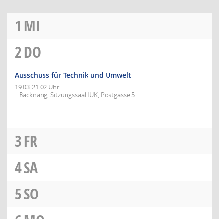
1
MI
2
DO
Ausschuss für Technik und Umwelt
19:03-21:02 Uhr
Backnang, Sitzungssaal IUK, Postgasse 5
3
FR
4
SA
5
SO