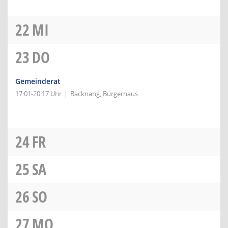
22
MI
23
DO
Gemeinderat
17:01-20:17 Uhr
Backnang, Bürgerhaus
24
FR
25
SA
26
SO
27
MO