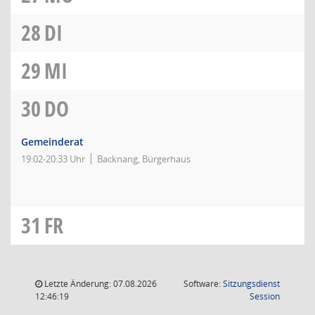
28
DI
29
MI
30
DO
Gemeinderat
19:02-20:33 Uhr
Backnang, Bürgerhaus
31
FR
Letzte Änderung: 07.08.2026
Software:
Sitzungsdienst
(Wird in
12:46:19
Session