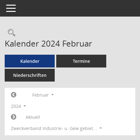
Toggle navigation
Rechercheauswahl
Kalender 2024 Februar
Kalender
Termine
Niederschriften
Februar
2024
Aktuell
Zweckverband Industrie- u. Gew.gebiet...