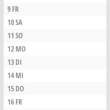
9
FR
10
SA
11
SO
12
MO
13
DI
14
MI
15
DO
16
FR