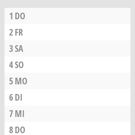
1
DO
2
FR
3
SA
4
SO
5
MO
6
DI
7
MI
8
DO