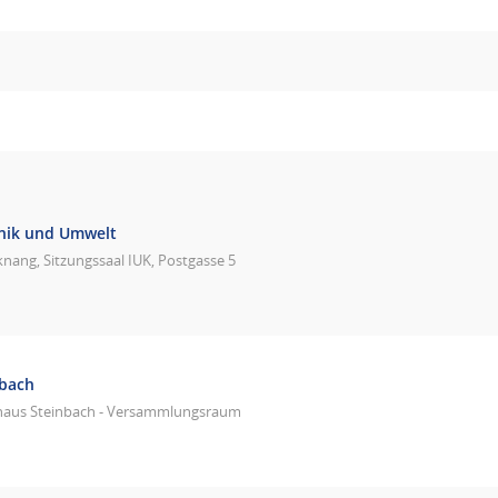
hnik und Umwelt
nang, Sitzungssaal IUK, Postgasse 5
nbach
haus Steinbach - Versammlungsraum