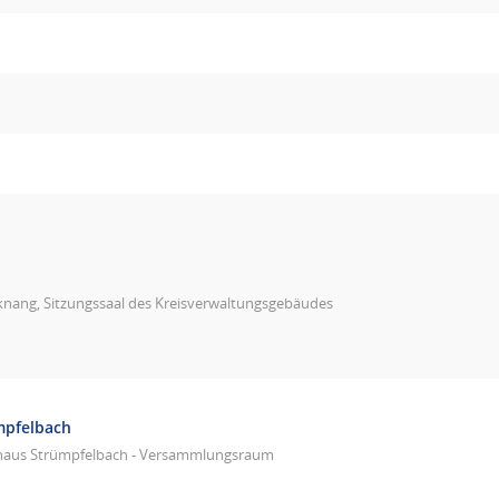
knang, Sitzungssaal des Kreisverwaltungsgebäudes
mpfelbach
haus Strümpfelbach - Versammlungsraum