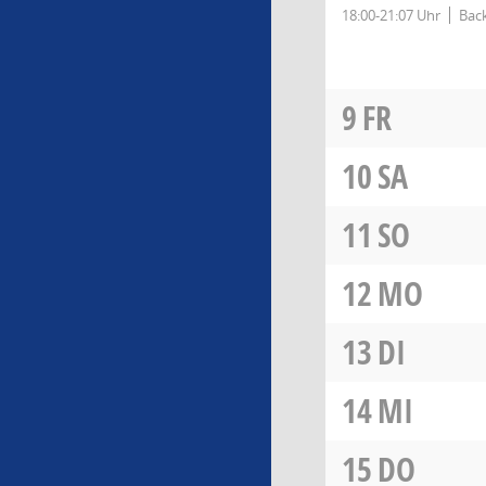
18:00-21:07 Uhr
Back
9
FR
10
SA
11
SO
12
MO
13
DI
14
MI
15
DO