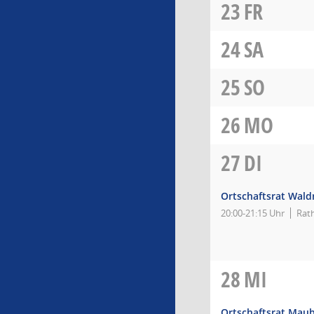
23
FR
24
SA
25
SO
26
MO
27
DI
Ortschaftsrat Wal
20:00-21:15 Uhr
Rat
28
MI
Ortschaftsrat Mau