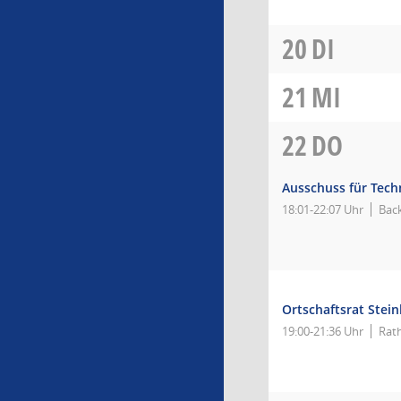
20
DI
21
MI
22
DO
Ausschuss für Tec
18:01-22:07 Uhr
Back
Ortschaftsrat Stei
19:00-21:36 Uhr
Rat