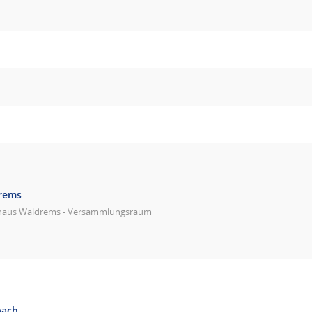
drems
haus Waldrems - Versammlungsraum
bach