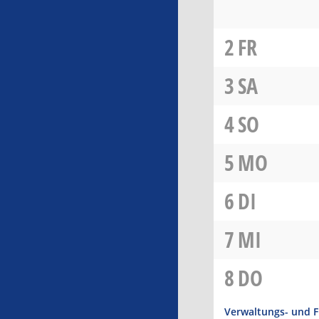
2
FR
3
SA
4
SO
5
MO
6
DI
7
MI
8
DO
Verwaltungs- und 