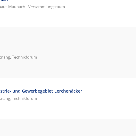
haus Maubach - Versammlungsraum
knang, Technikforum
strie- und Gewerbegebiet Lerchenäcker
knang, Technikforum