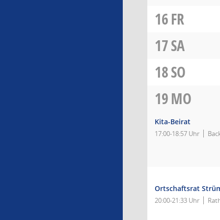
16
FR
17
SA
18
SO
19
MO
Kita-Beirat
17:00-18:57 Uhr
Bac
Ortschaftsrat Strü
20:00-21:33 Uhr
Rat