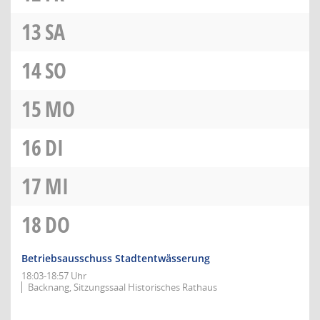
13
SA
14
SO
15
MO
16
DI
17
MI
18
DO
Betriebsausschuss Stadtentwässerung
18:03-18:57 Uhr
Backnang, Sitzungssaal Historisches Rathaus