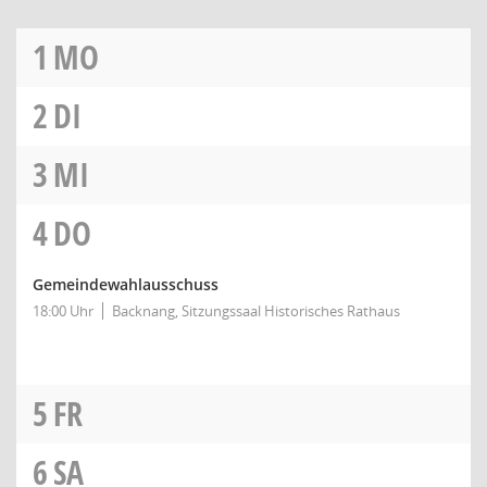
1
MO
2
DI
3
MI
4
DO
Gemeindewahlausschuss
18:00 Uhr
Backnang, Sitzungssaal Historisches Rathaus
5
FR
6
SA