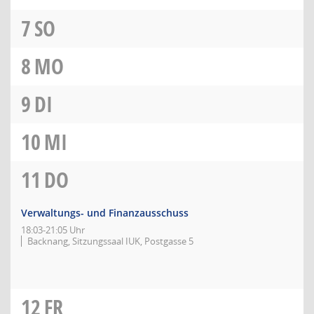
7
SO
8
MO
9
DI
10
MI
11
DO
Verwaltungs- und Finanzausschuss
18:03-21:05 Uhr
Backnang, Sitzungssaal IUK, Postgasse 5
12
FR