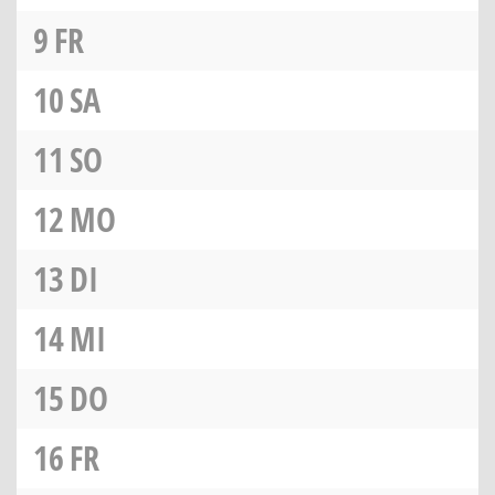
9
FR
10
SA
11
SO
12
MO
13
DI
14
MI
15
DO
16
FR