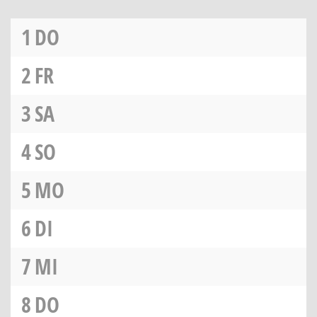
1
DO
2
FR
3
SA
4
SO
5
MO
6
DI
7
MI
8
DO