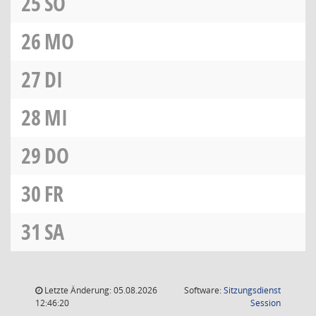
25
SO
26
MO
27
DI
28
MI
29
DO
30
FR
31
SA
Letzte Änderung: 05.08.2026
Software:
Sitzungsdienst
(Wird in
12:46:20
Session