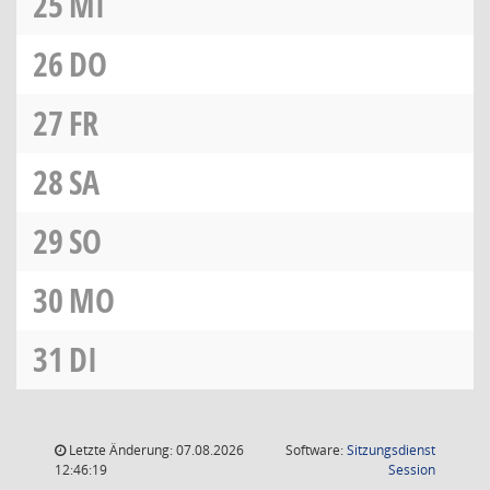
25
MI
26
DO
27
FR
28
SA
29
SO
30
MO
31
DI
Letzte Änderung: 07.08.2026
Software:
Sitzungsdienst
(Wird in
12:46:19
Session