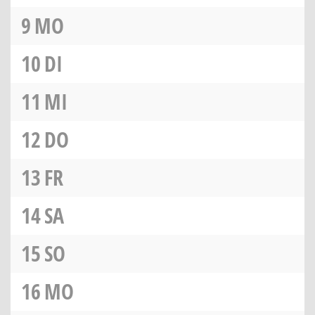
9
MO
10
DI
11
MI
12
DO
13
FR
14
SA
15
SO
16
MO