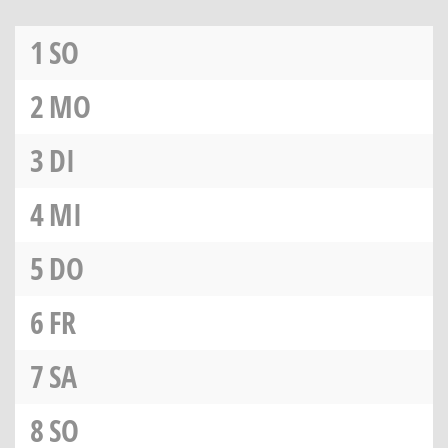
1
SO
2
MO
3
DI
4
MI
5
DO
6
FR
7
SA
8
SO