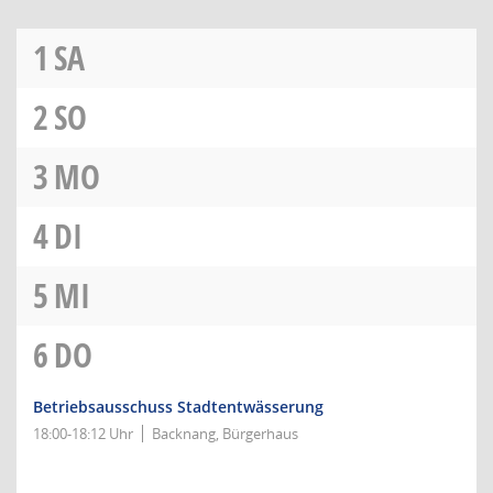
1
SA
2
SO
3
MO
4
DI
5
MI
6
DO
Betriebsausschuss Stadtentwässerung
18:00-18:12 Uhr
Backnang, Bürgerhaus