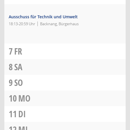
Ausschuss für Technik und Umwelt
18:13-20:59 Uhr
Backnang, Bürgerhaus
7
FR
8
SA
9
SO
10
MO
11
DI
12
MI