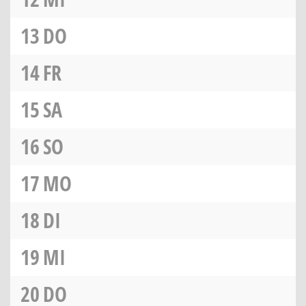
13
DO
14
FR
15
SA
16
SO
17
MO
18
DI
19
MI
20
DO