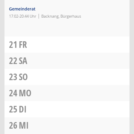
Gemeinderat
17:02-20:44 Uhr
Backnang, Bürgerhaus
21
FR
22
SA
23
SO
24
MO
25
DI
26
MI