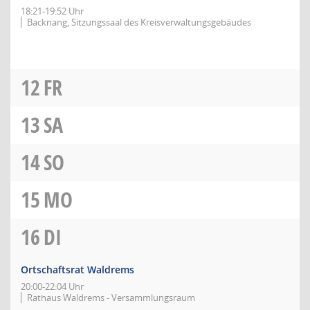
18:21-19:52 Uhr
Backnang, Sitzungssaal des Kreisverwaltungsgebäudes
12
FR
13
SA
14
SO
15
MO
16
DI
Ortschaftsrat Waldrems
20:00-22:04 Uhr
Rathaus Waldrems - Versammlungsraum