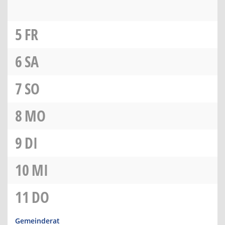
5
FR
6
SA
7
SO
8
MO
9
DI
10
MI
11
DO
Gemeinderat