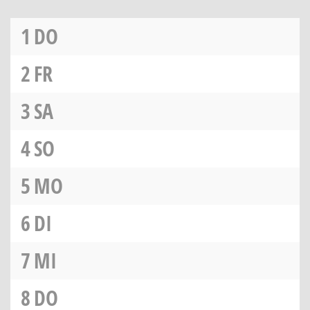
1
DO
2
FR
3
SA
4
SO
5
MO
6
DI
7
MI
8
DO