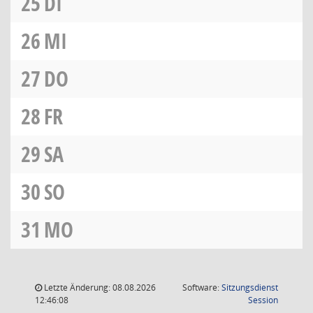
25
DI
26
MI
27
DO
28
FR
29
SA
30
SO
31
MO
Letzte Änderung: 08.08.2026
Software:
Sitzungsdienst
(Wird in
12:46:08
Session