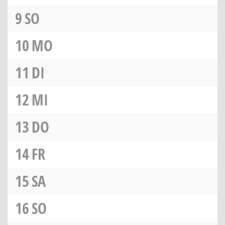
9
SO
10
MO
11
DI
12
MI
13
DO
14
FR
15
SA
16
SO