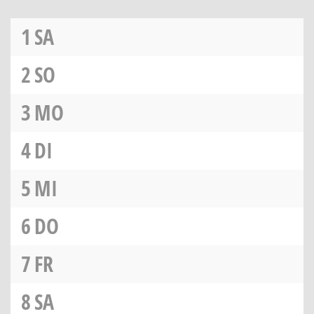
1
SA
2
SO
3
MO
4
DI
5
MI
6
DO
7
FR
8
SA