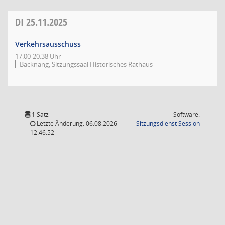
DI
25.11.2025
Verkehrsausschuss
17:00-20:38 Uhr
Backnang, Sitzungssaal Historisches Rathaus
1 Satz
Software:
(Wird in
Letzte Änderung: 06.08.2026
Sitzungsdienst
Session
12:46:52