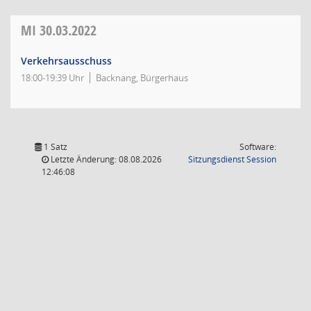
MI
30.03.2022
Verkehrsausschuss
18:00-19:39 Uhr
Backnang, Bürgerhaus
1 Satz
Software:
(Wird in
Letzte Änderung: 08.08.2026
Sitzungsdienst
Session
12:46:08