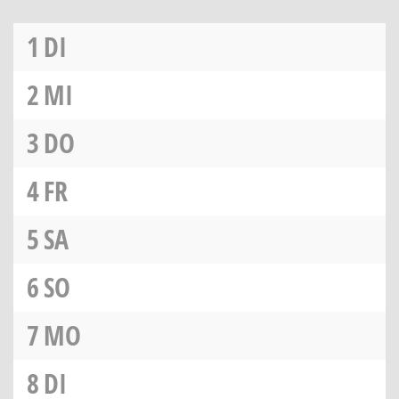
1
DI
2
MI
3
DO
4
FR
5
SA
6
SO
7
MO
8
DI