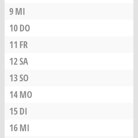
9
MI
10
DO
11
FR
12
SA
13
SO
14
MO
15
DI
16
MI