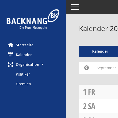
Toggle navigation
Kalender 2
Startseite
Kalender
Kalender
Organisation
September
Politiker
Gremien
1
FR
2
SA