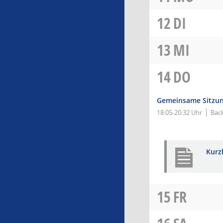
12
DI
13
MI
14
DO
Gemeinsame Sitzun
18:05-20:32 Uhr
Bac
Kurz
15
FR