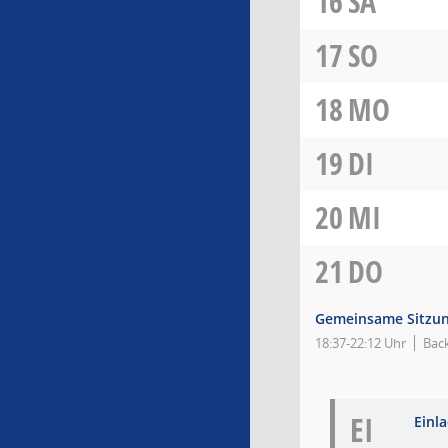
16
SA
17
SO
18
MO
19
DI
20
MI
21
DO
Gemeinsame Sitzun
18:37-22:12 Uhr
Bac
EI
Einl