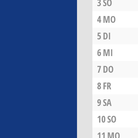
3
SO
4
MO
5
DI
6
MI
7
DO
8
FR
9
SA
10
SO
11
MO