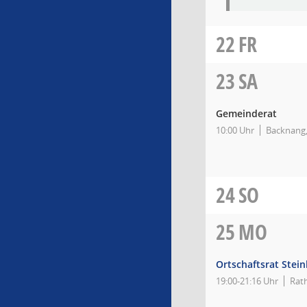
22
FR
23
SA
Gemeinderat
10:00 Uhr
Backnang
24
SO
25
MO
Ortschaftsrat Stei
19:00-21:16 Uhr
Rat