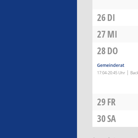
26
DI
27
MI
28
DO
Gemeinderat
17:04-20:45 Uhr
Bac
29
FR
30
SA