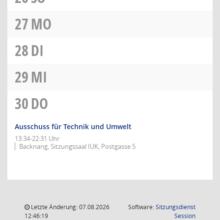
27
MO
28
DI
29
MI
30
DO
Ausschuss für Technik und Umwelt
13:34-22:31 Uhr
Backnang, Sitzungssaal IUK, Postgasse 5
Letzte Änderung: 07.08.2026
Software:
Sitzungsdienst
(Wird in
12:46:19
Session