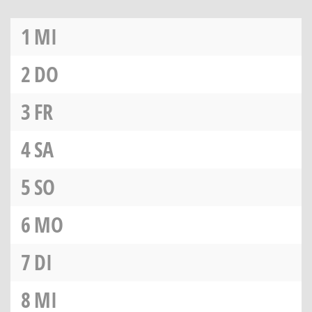
1
MI
2
DO
3
FR
4
SA
5
SO
6
MO
7
DI
8
MI