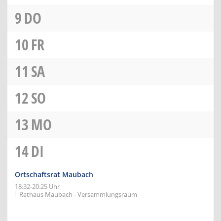
9
DO
10
FR
11
SA
12
SO
13
MO
14
DI
Ortschaftsrat Maubach
18:32-20:25 Uhr
Rathaus Maubach - Versammlungsraum