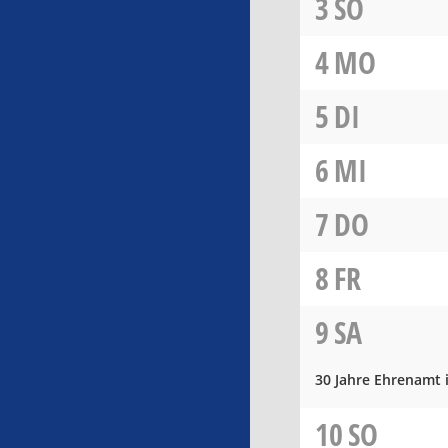
3
SO
4
MO
5
DI
6
MI
7
DO
8
FR
9
SA
30 Jahre Ehrenamt
10
SO