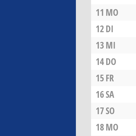
11
MO
12
DI
13
MI
14
DO
15
FR
16
SA
17
SO
18
MO