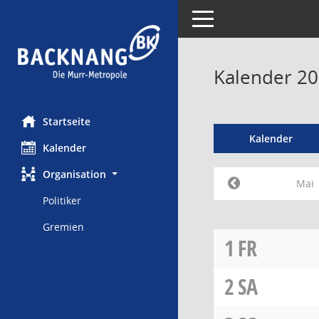
Toggle navigation
Kalender 20
Startseite
Kalender
Kalender
Organisation
Mai
Politiker
Gremien
1
FR
2
SA