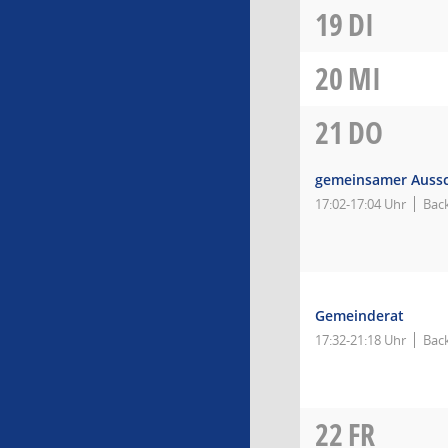
19
DI
20
MI
21
DO
gemeinsamer Aussc
17:02-17:04 Uhr
Bac
Gemeinderat
17:32-21:18 Uhr
Bac
22
FR