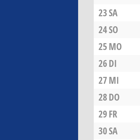
23
SA
24
SO
25
MO
26
DI
27
MI
28
DO
29
FR
30
SA