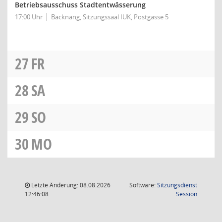
Betriebsausschuss Stadtentwässerung
17:00 Uhr
Backnang, Sitzungssaal IUK, Postgasse 5
27
FR
28
SA
29
SO
30
MO
Letzte Änderung: 08.08.2026
Software:
Sitzungsdienst
(Wird in
12:46:08
Session