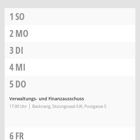
1
SO
2
MO
3
DI
4
MI
5
DO
Verwaltungs- und Finanzausschuss
17:00 Uhr
Backnang, Sitzungssaal IUK, Postgasse 5
6
FR