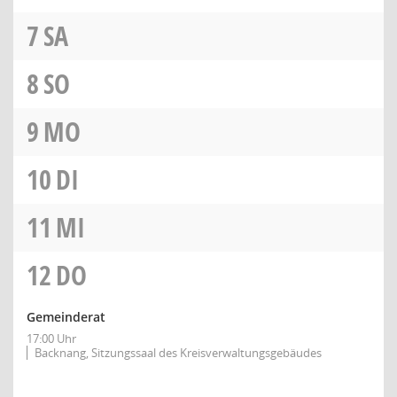
7
SA
8
SO
9
MO
10
DI
11
MI
12
DO
Gemeinderat
17:00 Uhr
Backnang, Sitzungssaal des Kreisverwaltungsgebäudes