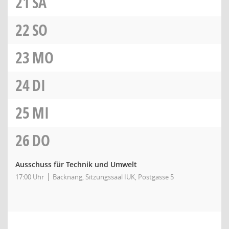
21
SA
22
SO
23
MO
24
DI
25
MI
26
DO
Ausschuss für Technik und Umwelt
17:00 Uhr
Backnang, Sitzungssaal IUK, Postgasse 5