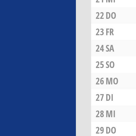
22
DO
23
FR
24
SA
25
SO
26
MO
27
DI
28
MI
29
DO