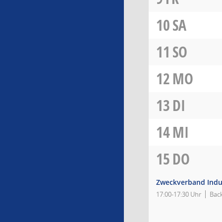
10
SA
11
SO
12
MO
13
DI
14
MI
15
DO
Zweckverband Indu
17:00-17:30 Uhr
Bac