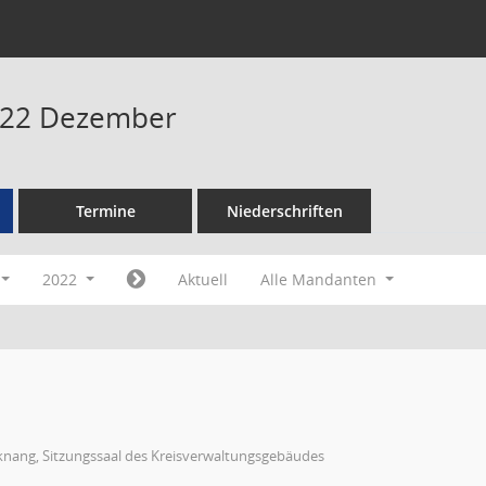
022 Dezember
Termine
Niederschriften
2022
Aktuell
Alle Mandanten
knang, Sitzungssaal des Kreisverwaltungsgebäudes