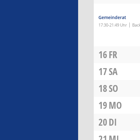
Gemeinderat
17:30-21:49 Uhr
Bac
16
FR
17
SA
18
SO
19
MO
20
DI
21
MI