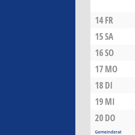
14
FR
15
SA
16
SO
17
MO
18
DI
19
MI
20
DO
Gemeinderat