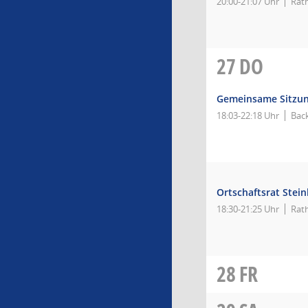
20:00-21:07 Uhr
Rat
27
DO
Gemeinsame Sitzun
18:03-22:18 Uhr
Bac
Ortschaftsrat Stei
18:30-21:25 Uhr
Rat
28
FR