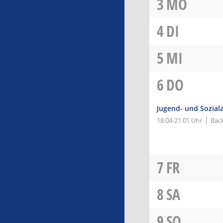
3
MO
4
DI
5
MI
6
DO
Jugend- und Sozial
18:04-21:01 Uhr
Bac
7
FR
8
SA
9
SO