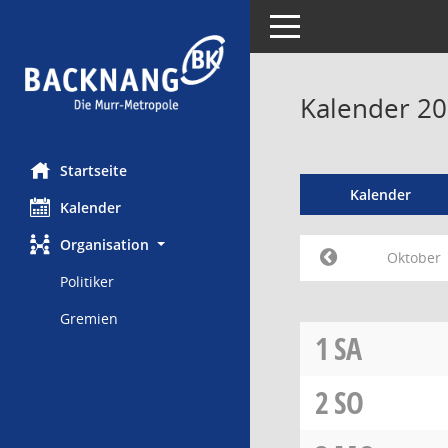
Toggle navigation
Kalender 2
Startseite
Kalender
Kalender
Organisation
Oktober
Politiker
Gremien
1
SA
2
SO