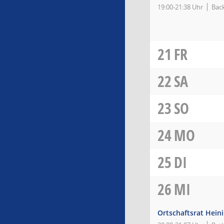
19:00-21:38 Uhr
Bac
21
FR
22
SA
23
SO
24
MO
25
DI
26
MI
Ortschaftsrat Hein