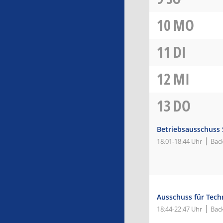
10
MO
11
DI
12
MI
13
DO
Betriebsausschuss
18:01-18:44 Uhr
Bac
Ausschuss für Tec
18:44-22:47 Uhr
Bac