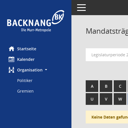
Toggle navigation
Mandatsträ
Startseite
Legislaturperiode 
Kalender
Organisation
Politiker
A
B
C
Gremien
U
V
W
Keine Daten gefun