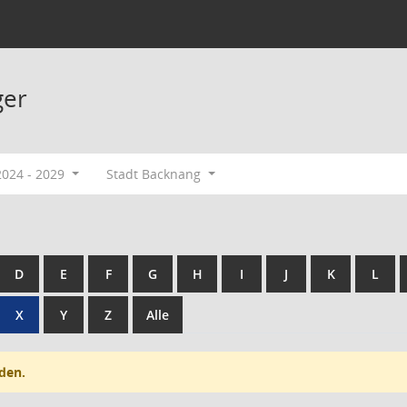
ger
2024 - 2029
Stadt Backnang
D
E
F
G
H
I
J
K
L
X
Y
Z
Alle
den.