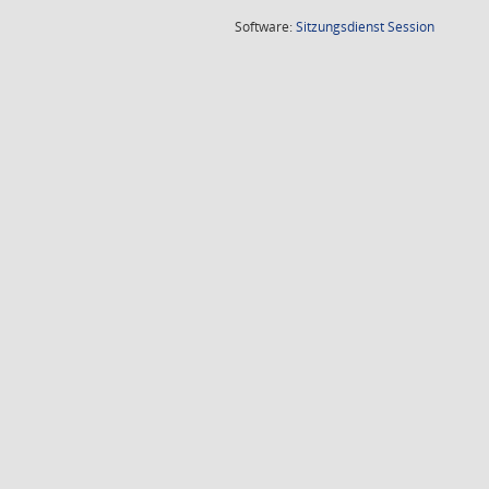
(Wird in
Software:
Sitzungsdienst
Session