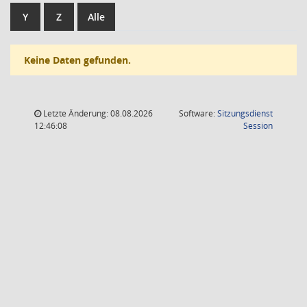
Y
Z
Alle
Keine Daten gefunden.
Letzte Änderung: 08.08.2026
Software:
Sitzungsdienst
(Wird in
12:46:08
Session