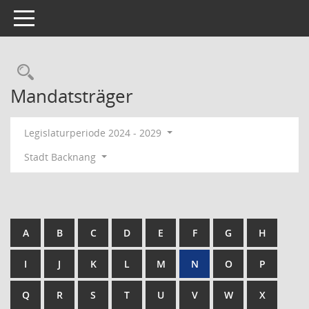
Toggle navigation
Rechercheauswahl
Mandatsträger
Legislaturperiode 2024 - 2029
Stadt Backnang
A
B
C
D
E
F
G
H
I
J
K
L
M
N
O
P
Q
R
S
T
U
V
W
X