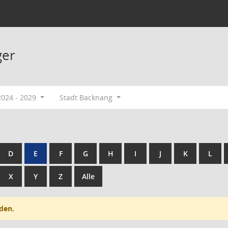
ger
2024 - 2029
Stadt Backnang
D
E
F
G
H
I
J
K
L
X
Y
Z
Alle
den.