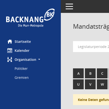
Toggle navigation
Mandatsträ
Startseite
Legislaturperiode 
Kalender
Organisation
Politiker
A
B
C
Gremien
U
V
W
Keine Daten gefun