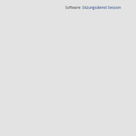
(Wird in
Software:
Sitzungsdienst
Session