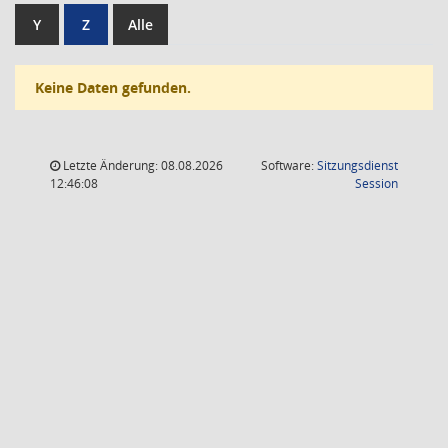
Y
Z
Alle
Keine Daten gefunden.
Letzte Änderung: 08.08.2026
Software:
Sitzungsdienst
(Wird in
12:46:08
Session