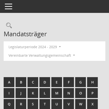
Toggle navigation
Rechercheauswahl
Mandatsträger
Legislaturperiode 2024 - 2029
Vereinbarte Verwaltungsgemeinschaft
A
B
C
D
E
F
G
H
I
J
K
L
M
N
O
P
Q
R
S
T
U
V
W
X