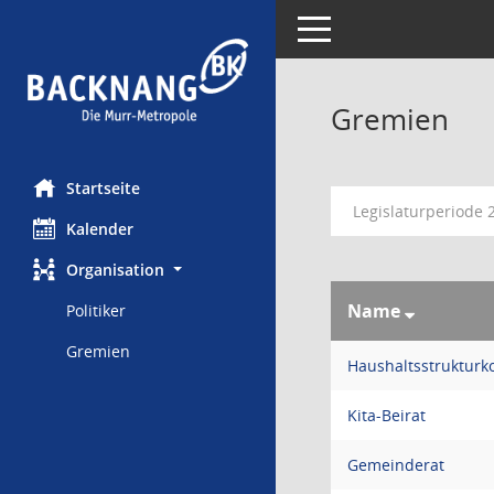
Toggle navigation
Gremien
Startseite
Legislaturperiode 
Kalender
Organisation
Name
Politiker
Gremien
Haushaltsstruktur
Kita-Beirat
Gemeinderat