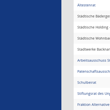
Ältestenrat
Städtische Bäderges
Städtische Holding 
Städtische Wohnbau
Stadtwerke Backnang
Arbeitsausschuss S
Patenschaftsaussch
Schulbeirat
Stiftungsrat des 
Fraktion Alternativ