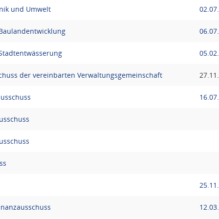
hnik und Umwelt
02.07
 Baulandentwicklung
06.07
 Stadtentwässerung
05.02
huss der vereinbarten Verwaltungsgemeinschaft
27.11
ausschuss
16.07
usschuss
ausschuss
ss
25.11
Finanzausschuss
12.03