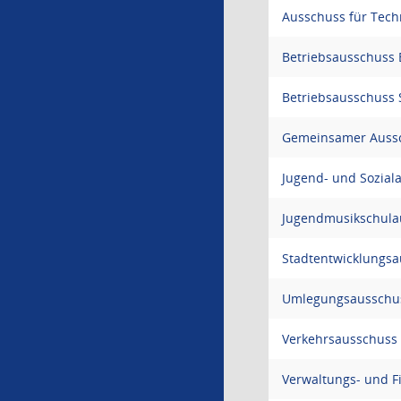
Ausschuss für Tec
Betriebsausschuss
Betriebsausschuss
Gemeinsamer Aussc
Jugend- und Sozial
Jugendmusikschula
Stadtentwicklungs
Umlegungsausschu
Verkehrsausschuss
Verwaltungs- und 