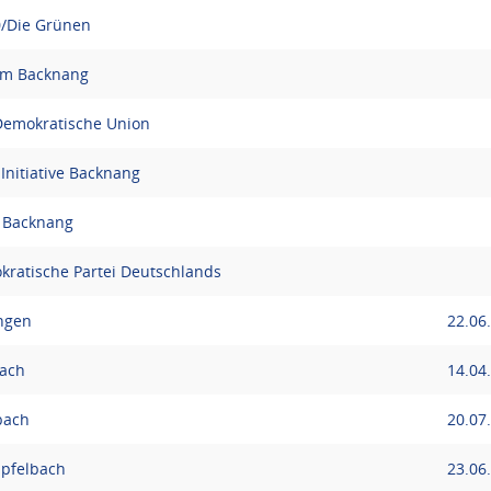
0/Die Grünen
um Backnang
 Demokratische Union
 Initiative Backnang
e Backnang
kratische Partei Deutschlands
ingen
22.06
bach
14.04
bach
20.07
mpfelbach
23.06