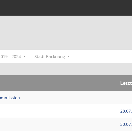
2019 - 2024
Stadt Backnang
Letz
kommission
28.07
30.07