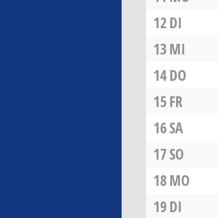
12
DI
13
MI
14
DO
15
FR
16
SA
17
SO
18
MO
19
DI