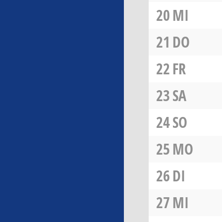
20
MI
21
DO
22
FR
23
SA
24
SO
25
MO
26
DI
27
MI