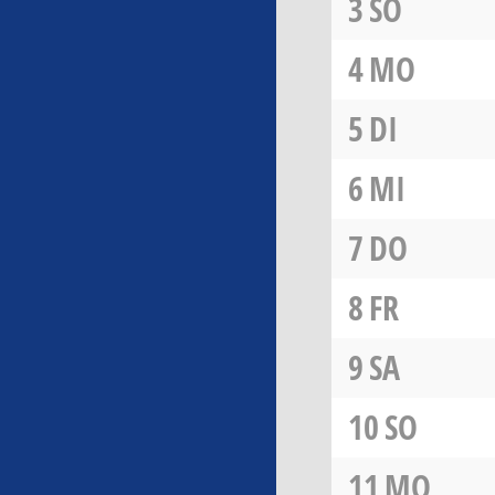
3
SO
4
MO
5
DI
6
MI
7
DO
8
FR
9
SA
10
SO
11
MO