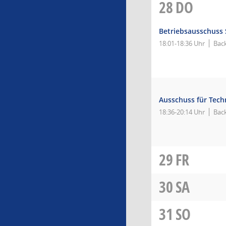
28
DO
Betriebsausschuss
18:01-18:36 Uhr
Bac
Ausschuss für Tec
18:36-20:14 Uhr
Bac
29
FR
30
SA
31
SO