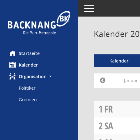
Toggle navigation
Kalender 20
Startseite
Kalender
Kalender
Organisation
Januar
Politiker
Gremien
1
FR
2
SA